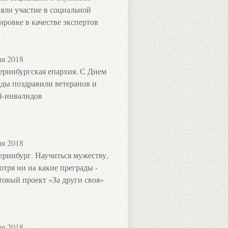
яли участие в социальной
ировке в качестве экспертов
ая 2018
еринбургская епархия. С Днем
ды поздравили ветеранов и
й-инвалидов
ая 2018
еринбург. Научиться мужеству,
отря ни на какие преграды -
товый проект «За други своя»
ая 2018