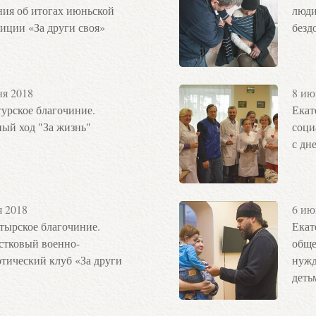
ния об итогах июньской
люди
иции «За други своя»
безд
ня 2018
8 ию
урское благочиние.
Екат
ый ход "За жизнь"
соци
с дн
я 2018
6 ию
тырское благочиние.
Екат
стковый военно-
обще
тический клуб «За други
нужд
деть