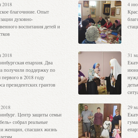
я 2018
4 ию
ское благочиние. Опыт
Крас
зации духовно-
благ
венного воспитания детей и
стац
стков
я 2018
31 м
инбургская епархия. Два
Екат
та получили поддержку по
июня
 первого в 2018 году
нужд
са президентских грантов
деть
ситу
 2018
29 м
ринбург. Центр защиты семьи
Екат
бель» собрал реальные
гума
ии женщин, спасших жизнь
епар
 детям