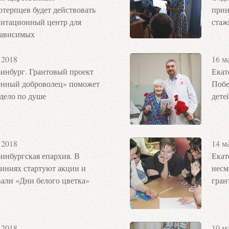
отерпцев будет действовать
прин
литационный центр для
стаж
зависимых
 2018
16 м
инбург. Грантовый проект
Екат
енный доброволец» поможет
Побе
дело по душе
дете
 2018
14 м
инбургская епархия. В
Екат
иниях стартуют акции и
несм
али «Дни белого цветка»
гран
 2018
10 м