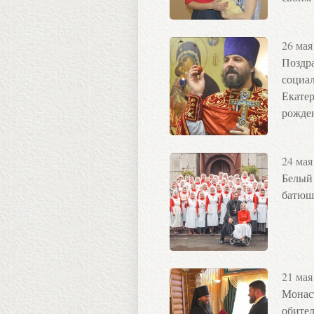
26 мая
Поздр
социа
Екатер
рожде
24 мая
Белый
батюш
21 мая
Монас
обите