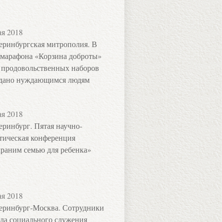
ая 2018
еринбургская митрополия. В
 марафона «Корзина доброты»
 продовольственных наборов
дано нуждающимся людям
ая 2018
еринбург. Пятая научно-
тическая конференция
раним семью для ребенка»
ая 2018
еринбург-Москва. Сотрудники
ла социального служения