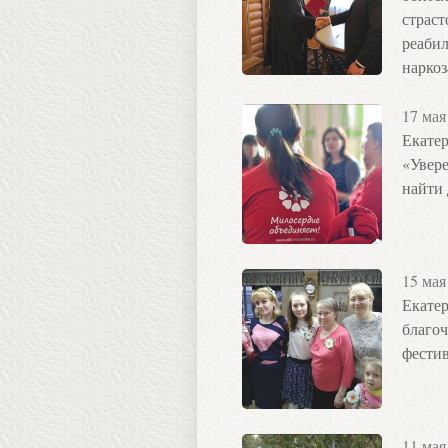
страст
реаби
нарко
17 мая
Екатер
«Увер
найти 
15 мая
Екатер
благоч
фестив
11 мая