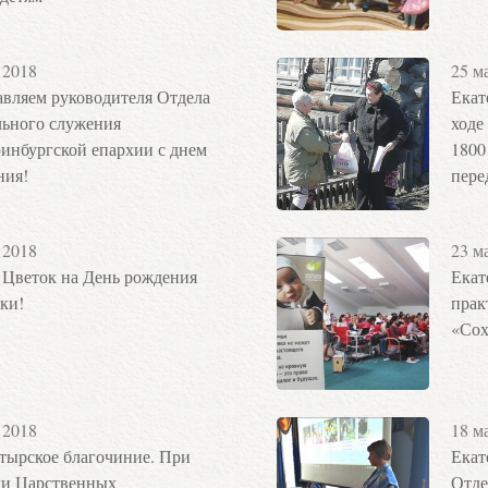
 2018
25 м
авляем руководителя Отдела
Екат
льного служения
ходе
инбургской епархии с днем
1800
ния!
пере
 2018
23 м
 Цветок на День рождения
Екат
ки!
прак
«Сох
 2018
18 м
тырское благочиние. При
Екат
ли Царственных
Отде