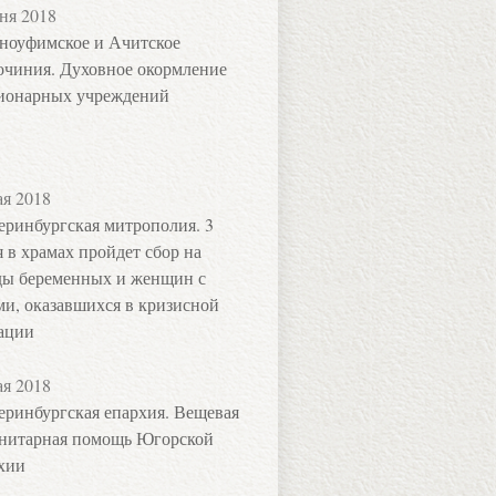
ня 2018
ноуфимское и Ачитское
очиния. Духовное окормление
ионарных учреждений
ая 2018
еринбургская митрополия. 3
 в храмах пройдет сбор на
ы беременных и женщин с
ми, оказавшихся в кризисной
ации
ая 2018
еринбургская епархия. Вещевая
нитарная помощь Югорской
хии