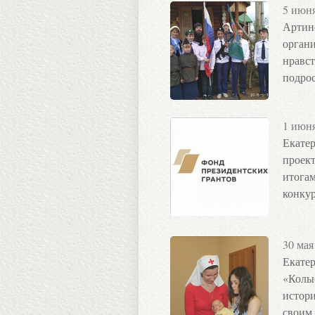
5 июн
Артин
органи
нравст
подро
1 июн
Екатер
проек
итогам
конкур
30 мая
Екате
«Колы
истор
своим