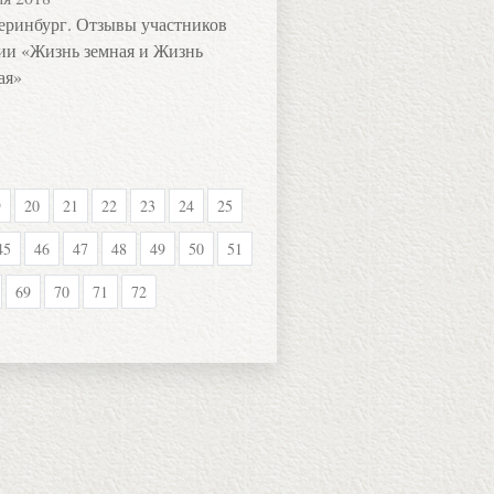
еринбург. Отзывы участников
ии «Жизнь земная и Жизнь
ая»
9
20
21
22
23
24
25
45
46
47
48
49
50
51
69
70
71
72