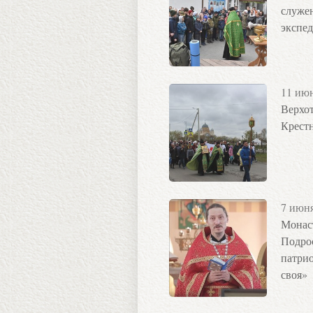
служе
экспед
11 ию
Верхот
Крестн
7 июн
Монас
Подро
патрио
своя»