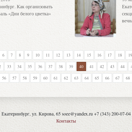
инбург. Как организовать
Екат
аль «Дни белого цветка»
секц
вечн
6
7
8
9
10
11
12
13
14
15
16
17
18
1
2
33
34
35
36
37
38
39
40
41
42
43
44
56
57
58
59
60
61
62
63
64
65
66
67
68
Екатеринбург, ул. Кирова, 65 soee@yandex.ru +7 (343) 200-07-04
Контакты