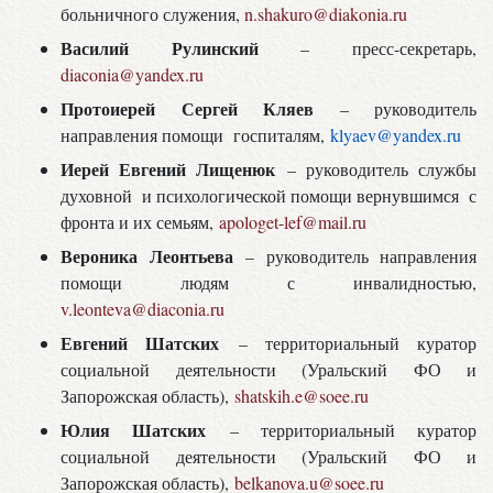
больничного служения,
n.shakuro@diakonia.ru
Василий Рулинский
– пресс-секретарь,
diaconia@yandex.ru
Протоиерей Сергей Кляев
– руководитель
направления помощи госпиталям,
klyaev@yandex.ru
Иерей Евгений Лищенюк
– руководитель службы
духовной и психологической помощи вернувшимся с
фронта и их семьям,
apologet-lef@mail.ru
Вероника Леонтьева
– руководитель направления
помощи людям с инвалидностью,
v.leonteva@diaconia.ru
Евгений Шатских
– территориальный куратор
социальной деятельности (Уральский ФО и
Запорожская область),
shatskih.e@soee.ru
Юлия Шатских
– территориальный куратор
социальной деятельности (Уральский ФО и
Запорожская область),
belkanova.u@soee.ru