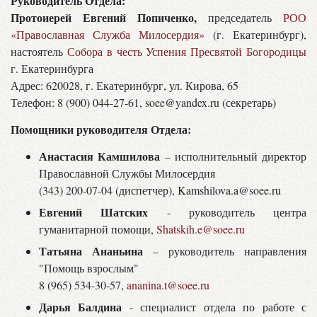
Руководитель Отдела:
Протоиерей Евгений Попиченко,
председатель
РОО
«Православная Служба Милосердия»
(г. Екатеринбург),
настоятель
Собора в честь Успения Пресвятой Богородицы
г. Екатеринбурга
Адрес: 620028, г. Екатеринбург, ул. Кирова, 65
Телефон: 8 (900) 044-27-61, soee@yandex.ru (секретарь)
Помощники руководителя Отдела:
Анастасия Камшилова
– исполнительный директор
Православной Службы Милосердия
(343) 200-07-04 (диспетчер), Kamshilova.a@soee.ru
Евгений Шатских
- руководитель центра
гуманитарной помощи,
Shatskih.e@soee.ru
Татьяна Ананьина
– руководитель направления
"Помощь взрослым"
8 (965) 534-30-57,
ananina.t@soee.ru
Дарья Балдина
- специалист отдела по работе с