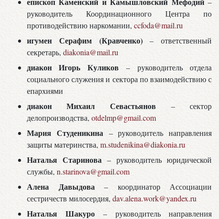
епископ Каменский и Камышловский Мефодий
–
руководитель Координационного Центра по
противодействию наркомании,
ccfoda@mail.ru
игумен Серафим (Кравченко)
– ответственный
секретарь,
diakonia@mail.ru
диакон Игорь Куликов
– руководитель отдела
социального служения и сектора по взаимодействию с
епархиями
диакон Михаил Севастьянов
– сектор
делопроизводства,
otdelmp@gmail.com
Мария Студеникина
– руководитель направления
защиты материнства,
m.studenikina@diakonia.ru
Наталья Старинова
– руководитель юридической
службы,
n.starinova@gmail.com
Алена Давыдова
– координатор Ассоциации
сестричеств милосердия,
dav.alena.work@yandex.ru
Наталья Шакуро
– руководитель направления