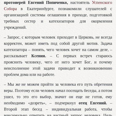
протоиерей Евгений Попиченко,
настоятель
Успенского
Собора
в Екатеринбурге, познакомили слушателей с
организацией системы оглашения в приходе, подготовкой
требных сестер и катехизаторов для окормления
учреждений.
– Запрос, с которым человек приходит в Церковь, не всегда
корректен, может иметь под собой другой мотив. Задача
катехизатора – понять, чего человек хочет на самом деле, –
Ксения.
рассказывает
– С первых встреч стараюсь
прояснить человеку, чего от него хочет Бог, и почему
неисполнение этой задачи приводит к возникновению
проблем дома или на работе.
– Мы же не можем пройти за человека его путь обретения
веры. Поэтому если человек начал посещать беседы, а потом
ушел, то это его выбор, значит он еще не готов, ему
отец Евгений.
необходимо «дозреть», – подчеркнул
–
Второй этап бесед – индивидуальная работа, чтобы
максимально ответить на частный запрос человека. Цель