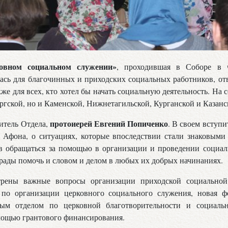
овном социальном служении»
, проходившая в Соборе в 
ась для благочинных и приходских социальных работников, от
кже для всех, кто хотел бы начать социальную деятельность. На 
ргской, но и Каменской, Нижнетагильской, Курганской и Казанс
протоиерей Евгений Попиченко
итель Отдела,
. В своем вступи
 Афона, о ситуациях, которые впоследствии стали знаковыми
в обращаться за помощью в организации и проведении социал
 рады помочь и словом и делом в любых их добрых начинаниях.
рены важные вопросы организации приходской социальной 
по организации церковного социального служения, новая ф
ным отделом по церковной благотворительности и социал
мощью грантового финансирования.