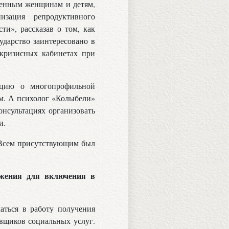
менным женщинам и детям,
зация репродуктивного
ти», рассказав о том, как
ударство заинтересовано в
кризисных кабинетах при
ацию о многопрофильной
ом. А психолог «Колыбели»
онсультациях организовать
и.
. Всем присутствующим был
ожения для включения в
аться в работу получения
авщиков социальных услуг.