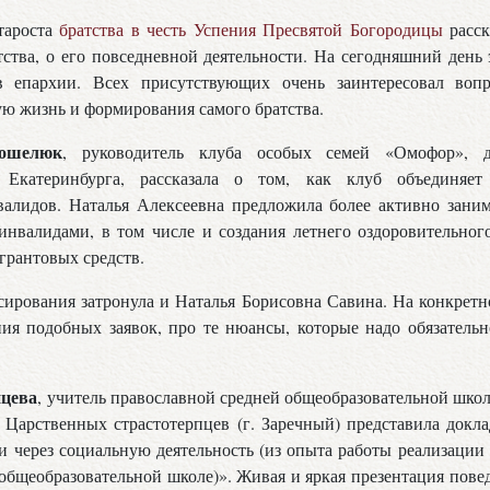
староста
братства в честь Успения Пресвятой Богородицы
расск
тства, о его повседневной деятельности. На сегодняшний день 
в епархии. Всех присутствующих очень заинтересовал воп
ую жизнь и формирования самого братства.
Кошелюк
, руководитель клуба особых семей «Омофор», 
 Екатеринбурга, рассказала о том, как клуб объединяет
алидов. Наталья Алексеевна предложила более активно заним
нвалидами, в том числе и создания летнего оздоровительног
 грантовых средств.
ирования затронула и Наталья Борисовна Савина. На конкретн
ния подобных заявок, про те нюансы, которые надо обязатель
нцева
, учитель православной средней общеобразовательной шко
Царственных страстотерпцев (г. Заречный) представила докл
и через социальную деятельность (из опыта работы реализаци
общеобразовательной школе)». Живая и яркая презентация пов