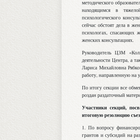
методического образоват
находящимся в тяжело
психологического консуль
сейчас обстоят дела в же
психологах, спасающих 
женских консультациях.
Руководитель ЦЗМ «Ко
деятельности Центра, а т
Лариса Михайловна Рябков
работу, направленную на 
По итогу секции все обме
роздан раздаточный матер
Участники секций, пос
итоговую резолюцию съез
1. По вопросу финансиро
грантов и субсидий на ра