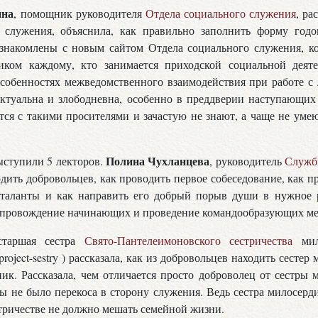
ина
, помощник руководителя
Отдела социального служения
, ра
 служения, объяснила, как правильно заполнить форму годо
знакомлены с новым сайтом Отдела социального служения, к
ком каждому, кто занимается приходской социальной деяте
особенностях межведомственного взаимодействия при работе с
актуальна и злободневна, особенно в преддверии наступающих
ся с такими просителями и зачастую не знают, а чаще не уме
Полина Чухланцева
ыступили 5 лекторов.
, руководитель
Служб
дить добровольцев, как проводить первое собеседование, как п
таланты и как направить его добрый порыв души в нужное 
сопровождение начинающих и проведение командообразующих м
старшая сестра
Свято-Пантелеимоновского сестричества
мило
u/project-sestry ) рассказала, как из добровольцев находить сест
ник. Рассказала, чем отличается просто доброволец от сестры 
бы не было перекоса в сторону служения. Ведь сестра милосерди
стричестве не должно мешать семейной жизни.