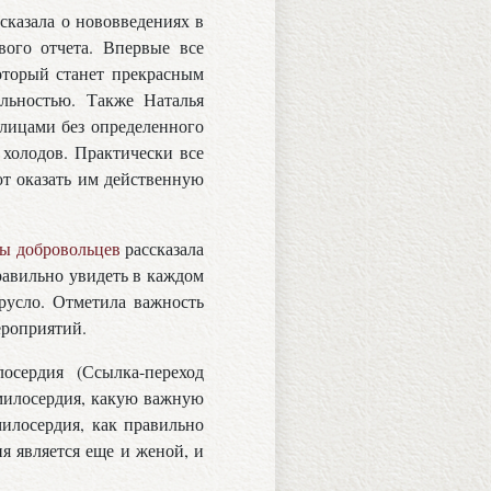
ссказала о нововведениях в
вого отчета. Впервые все
оторый станет прекрасным
льностью. Также Наталья
 лицами без определенного
 холодов. Практически все
ют оказать им действенную
ы добровольцев
рассказала
равильно увидеть в каждом
русло. Отметила важность
ероприятий.
сердия (Ссылка-переход
ер милосердия, какую важную
милосердия, как правильно
я является еще и женой, и