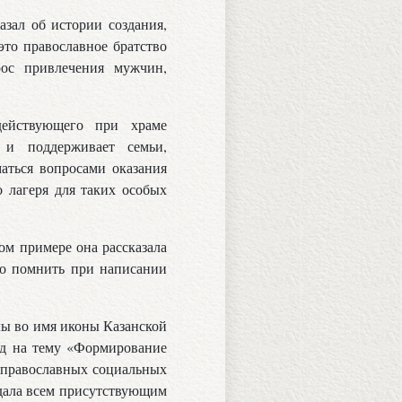
азал об истории создания,
это православное братство
рос привлечения мужчин,
действующего при храме
 и поддерживает семьи,
аться вопросами оказания
о лагеря для таких особых
ом примере она рассказала
но помнить при написании
лы во имя иконы Казанской
ад на тему «Формирование
и православных социальных
едала всем присутствующим