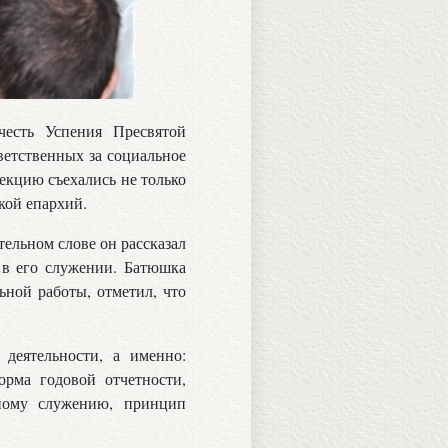
честь Успения Пресвятой
ветственных за социальное
секцию съехались не только
кой епархий.
тельном слове он рассказал
 в его служении. Батюшка
ьной работы, отметил, что
деятельности, а именно:
орма годовой отчетности,
ьному служению, принцип