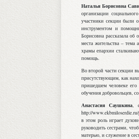
Наталья Борисовна Сав
организации социального
участники секции были о
инструментом и помощни
Борисовна рассказала об 
места жительства – тема 
храмы епархии сталкивают
помощь.
Во второй части секции в
присутствующим, как нахо
пришедшем человеке его 
обучения добровольцев, 
Анастасия Саушкина
, 
http://www.ekbmiloserdie.r
в этом роль играет духов
руководить сестрами, что
матерью, и служение в се