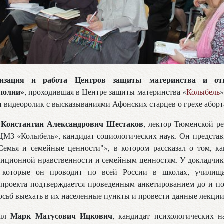
низация и работа Центров защиты материнства и отц
полии»
, проходившая в Центре защиты материнства «
Колыбель
»
 видеоролик с высказываниями Афонских старцев о грехе аборт
Константин Александрович Шестаков
и
, лектор Тюменской р
ЦМЗ «Колыбель», кандидат социологических наук. Он представ
Семья и семейные ценности"», в котором рассказал о том, ка
диционной нравственности и семейным ценностям. У докладчик
 которые он проводит по всей России в школах, училища
 проекта подтверждается проведенным анкетированием до и п
осьб выехать в их населенные пункты и провести данные лекции
Марк Матусович Ицкович
был
, кандидат психологических н