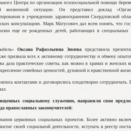
ельного Центра по организации психосоциальной помощи бере
й жизненной ситуации. Он представил доклад «Органи
тирования в учреждениях здравоохранения Свердловской облас
нских консультациях. Марк Матусович дал всем понять, что гос
жизни еще не рожденных детей, работающих в специальных 
Оксана Рафаэльевна Зюзева
лыбель»
представила презент
акже призвала всех к активному сотрудничеству и обмену опыт
а дала практические советы, как можно в храмах и женских к
укрепление семейных ценностей, духовной и нравственной жизн
нялись контактами и договорились плодотворно сотрудничать
иал.
вященных социальному служению, направили свои предл
да православных законоучителей:
вания церковных социальных проектов. Более активно включ
звитие своей социальной деятельности, вступать в реестр пост