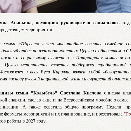
яна Ананьина, помощник руководителя социального отд
редстоящем мероприятии:
еле семьи «7Яфест»
это масштабное весеннее семейное со
-
дальный отдел по взаимоотношениям Церкви с обществом и С
льности и социальному служению и Патриаршая комиссия по
 Целью мероприятия является поддержка традиционной с
сковского и всея Руси Кирилла, являет собой «богоустанов
емя «основу русской национальной жизни и внутренний оплот тр
ащиты семьи "Колыбель"
Светлана Кислова
описала пла
кой епархии, сделав акцент на Всероссийском молебне о семье, 
ганизации. А также осветила общую программу Недели, п
е форматы мероприятий и их планирование, и презентовала
"Ро
ов работы в 2027 году.