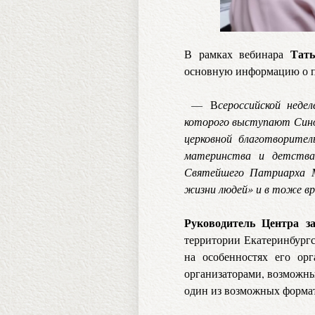
Тать
В рамках вебинара
основную информацию о п
―
В
сероссийской нед
которого выступают Сино
церковной благотворите
материнства и детства.
Святейшего Патриарха Мо
жизни людей» и в тоже вр
Руководитель
Центра з
территории Екатеринбургс
на особенностях его ор
организаторами, возможны
один из возможных формат