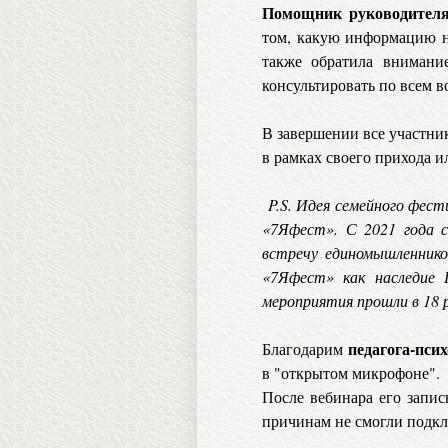
Помощник руководителя 
том, какую информацию не
также обратила внимани
консультировать по всем 
В завершении все участни
в рамках своего прихода и
P.S. Идея семейного фест
«7Яфест». С 2021 года 
встречу единомышленников
«7Яфест» как наследие 
мероприятия прошли в 18 
педагога-пси
Благодарим
в "открытом микрофоне".
После вебинара его запис
причинам не смогли подкл