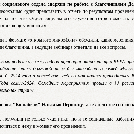
социального отдела епархии по работе с благочиниями Д
обходимо будет представить в отчете по результатам проведе
е на то, что Отдел социального служения готов помогать 
возникающим вопросам.
ки в формате «открытого микрофона» обсудили, какие мероприя
ли благочиния, а ведущие вебинара ответили на все вопросы.
иваля родилась из ежегодной традиции радиостанции ВЕРА пр
событие стало долгожданным для многодетных семей Москвы
. С 2024 года в последнюю неделю мая начала проводиться В
Года семьи-2024. Семейные мероприятия прошли в 13 регио
регионах страны.
холога "Колыбели"
Наталью Першину
за техническое сопрово
ь получили не только участники, но и те социальные работни
ючиться к нему в момент его проведения.