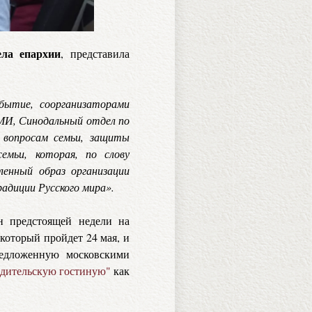
ела епархии
, представила
бытие, соорганизаторами
МИ, Синодальный отдел по
 вопросам семьи, защиты
емьи, которая, по слову
ленный образ организации
адиции Русского мира».
н предстоящей недели на
который пройдет 24 мая, и
редложенную московскими
дительскую гостиную"
как