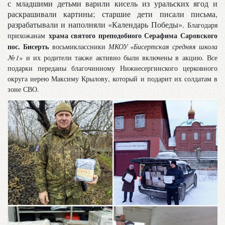
с
младшими детьми варили кисель из уральских ягод и
раскрашивали картины; старшие дети писали письма,
разрабатывали и наполняли «Календарь Победы».
Благодаря
храма святого преподобного Серафима Саровского
прихожанам
пос. Бисерть
восьмиклассники
МКОУ «Бисертская средняя школа
№1»
и их родители также активно были включены в акцию. Все
подарки переданы благочинному Нижнесергинского церковного
округа ие
рею Максиму Крылову, который и подарит их солдатам в
зоне СВО.