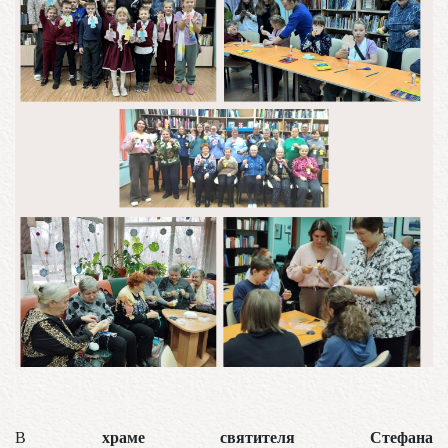
храме святителя Стефана
В