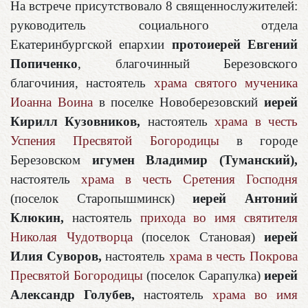
На встрече присутствовало 8 священнослужителей:
руководитель социального отдела
Екатеринбургской епархии
протоиерей Евгений
Попиченко
, благочинный Березовского
благочиния, настоятель
храма святого мученика
Иоанна Воина
в поселке Новоберезовский
иерей
Кирилл Кузовников,
настоятель
храма в честь
Успения Пресвятой Богородицы
в городе
Березовском
игумен Владимир (Туманский),
настоятель
храма в честь Сретения Господня
(поселок Старопышминск)
иерей Антоний
Клюкин,
настоятель
прихода во имя святителя
Николая Чудотворца
(поселок Становая)
иерей
Илия Суворов,
настоятель
храма в честь Покрова
Пресвятой Богородицы
(поселок Сарапулка)
иерей
Александр Голубев,
настоятель
храма во имя