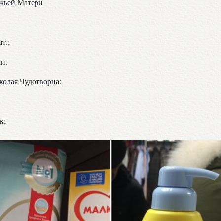
ожьей Матери
т.;
ки.
колая Чудотворца:
к;