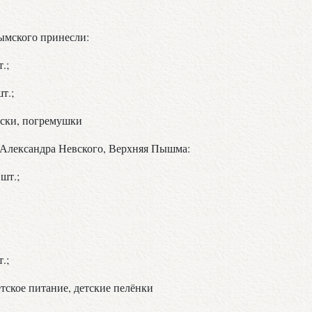
рымского принесли:
.;
т.;
оски, погремушки
. Александра Невского, Верхняя Пышма:
шт.;
.;
тское питание, детские пелёнки