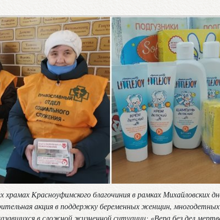
сех храмах Красноуфимского благочиния в рамках Михайловских д
ительная акция в поддержку беременных женщин, многодетных 
казавшихся в сложной жизненной ситуации: «Вера без дел мертв