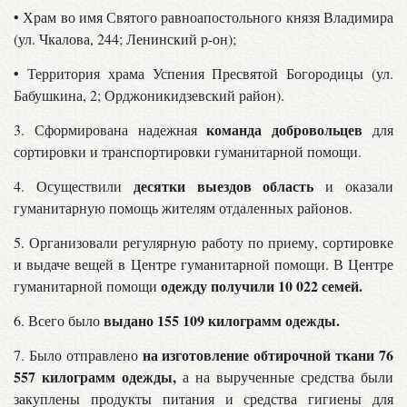
• Храм во имя Святого равноапостольного князя Владимира
(ул. Чкалова, 244; Ленинский р-он);
• Территория храма Успения Пресвятой Богородицы (ул.
Бабушкина, 2; Орджоникидзевский район).
команда добровольцев
3. Сформирована надежная
для
сортировки и транспортировки гуманитарной помощи.
десятки выездов область
4. Осуществили
и оказали
гуманитарную помощь жителям отдаленных районов.
5. Организовали регулярную работу по приему, сортировке
и выдаче вещей в Центре гуманитарной помощи. В Центре
одежду получили 10 022 семей.
гуманитарной помощи
выдано 155 109 килограмм одежды.
6. Всего было
на изготовление обтирочной ткани 76
7. Было отправлено
557 килограмм одежды,
а на вырученные средства были
закуплены продукты питания и средства гигиены для