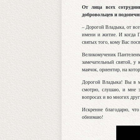
От лица всех сотрудник
добровольцев и подопеч
– Дорогой Владыка, от вс
имени и житие. И когда Г
святых того, кому Вас пос
Великомученик Пантелеимо
замечательный святой, у 
маячок, ориентир, на кото
Дорогой Владыка! Вы в мо
смотрю, слушаю, и мне 
вопросах и во многих друг
Искренне благодарю, что
обнимаю!