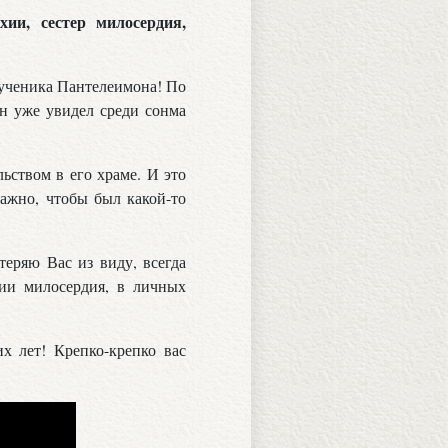
хии, сестер милосердия,
мученика Пантелеимона! По
он уже увидел среди сонма
ьством в его храме. И это
важно, чтобы был какой-то
теряю Вас из виду, всегда
ии милосердия, в личных
х лет! Крепко-крепко вас