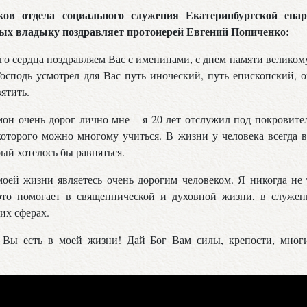
ов отдела социального служения Екатеринбургской епар
ных владыку поздравляет протоиерей Евгений Попиченко:
его сердца поздравляем Вас с именинами, с днем памяти велико
осподь усмотрел для Вас путь иноческий, путь епископский, 
вятить.
н очень дорог лично мне – я 20 лет отслужил под покровител
которого можно многому учиться. В жизни у человека всегда 
рый хотелось бы равняться.
ей жизни являетесь очень дорогим человеком. Я никогда не 
это помогает в священнической и духовной жизни, в служен
их сферах.
 Вы есть в моей жизни! Дай Бог Вам силы, крепости, многи