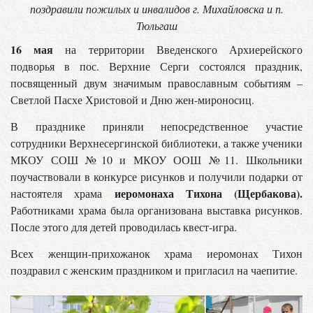
поздравили пожилых и инвалидов г. Михайловска и п.
Тюльгаш
16 мая
на территории Введенского Архиерейского
подворья в пос. Верхние Серги состоялся праздник,
посвященный двум значимым православным событиям –
Светлой Пасхе Христовой и Дню жен-мироносиц.
В празднике приняли непосредственное участие
сотрудники Верхнесергинской библиотеки, а также ученики
МКОУ СОШ №10 и МКОУ ООШ №11. Школьники
поучаствовали в конкурсе рисунков и получили подарки от
иеромонаха Тихона (Щербакова).
настоятеля храма
Работниками храма была организована выставка рисунков.
После этого для детей проводилась квест-игра.
Всех женщин-прихожанок храма иеромонах Тихон
поздравил с женским праздником и пригласил на чаепитие.