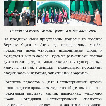
Праздник в честь Святой Троицы в п. Верхние Серги
На празднике были представлены подворья из посёлков
Верхние Серги и Атиг, где гостеприимные хозяйки
предлагали продегустировать национальные блюда и
окунуться в быт гамаюнов. Здесь же разместилась полевая
кухня: гости праздника могли отведать вкусную гречневую
кашу, попить чай, а детишки – полакомиться мороженым,
сладкой ватой и яблоками, запеченными в карамели.
Коллектив педагогов и дети Верхнесергинской детской
школы искусств провели мастер-класс «Березовый венок» и
представили выставку картин, написанных учащимися
школы. Сотрудники Верхнесергинской библиотеки
подготовили выставку декоративно-прикладного