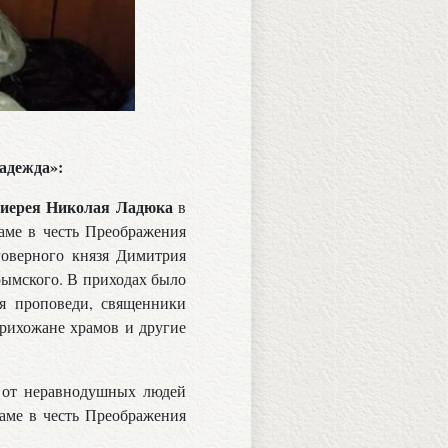
адежда»:
оиерея Николая Ладюка
в
аме в честь Преображения
говерного князя Димитрия
рымского. В приходах было
я проповеди, священники
прихожане храмов и другие
 от неравнодушных людей
аме в честь Преображения