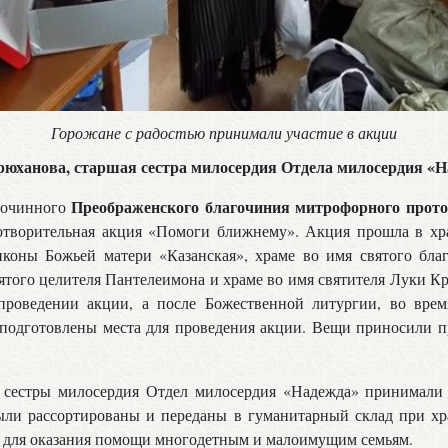
Горожане с радостью принимали участие в акции
рюханова, старшая сестра милосердия Отдела милосердия «Н
Преображенского благочиния митрофорного прот
гочинного
отворительная акция «Помоги ближнему». Акция прошла в хр
иконы Божьей матери «Казанская», храме во имя святого бла
вятого целителя Пантелеимона и храме во имя святителя Луки К
проведении акции, а после Божественной литургии, во врем
 подготовлены места для проведения акции. Вещи приносили 
и сестры милосердия Отдел милосердия «Надежда» принимали
ли рассортированы и переданы в гуманитарный склад при хр
а для оказания помощи многодетным и малоимущим семьям.