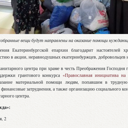
собранные вещи будут направлены на оказание помощи нуждаю
ения Екатеринбургской епархии благодарит настоятелей х
стию в акции, неравнодушных екатеринбуржцев, добровольцев и
анитарного центра при храме в честь Преображения Господня 
оддержки грантового конкурса
«Православная инициатива на 
казание материальной помощи людям, попавшим в трудну
инансовые затруднения, а также организацию социального ко
тарного центра.
жда»:
я, 2