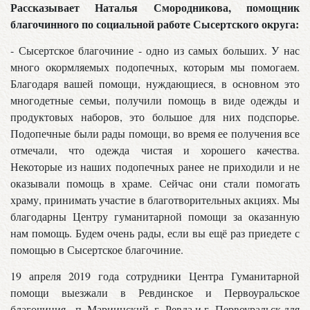
Рассказывает Наталья Смородникова, помощник
благочинного по социальной работе Сысертского округа:
- Сысертское благочиние - одно из самых больших. У нас
много окормляемых подопечных, которым мы помогаем.
Благодаря вашей помощи, нуждающиеся, в основном это
многодетные семьи, получили помощь в виде одежды и
продуктовых наборов, это большое для них подспорье.
Подопечные были рады помощи, во время ее получения все
отмечали, что одежда чистая и хорошего качества.
Некоторые из наших подопечных ранее не приходили и не
оказывали помощь в храме. Сейчас они стали помогать
храму, принимать участие в благотворительных акциях. Мы
благодарны Центру гуманитарной помощи за оказанную
нам помощь. Будем очень рады, если вы ещё раз приедете с
помощью в Сысертское благочиние.
19 апреля 2019 года сотрудники Центра Гуманитарной
помощи выезжали в Ревдинское и Первоуральское
благочиния - п. Мариинский, г. Ревда и г. Первоуральск для