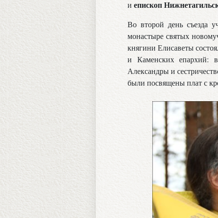
епископ Нижнетагильск
и
Во второй день съезда у
монастыре святых новомуч
княгини Елисаветы состоя
и Каменских епархий: в
Александры и сестричеств
были посвящены плат с кре