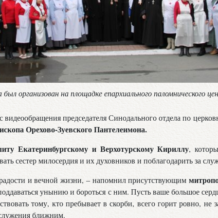
а был организован на площадке епархиального паломнического ц
 с видеообращения председателя Синодального отдела по церков
ископа Орехово-Зуевского Пантелеимона.
литу Екатеринбургскому и Верхотурскому Кириллу
, котор
вать сестер милосердия и их духовников и поблагодарить за сл
митроп
я радости и вечной жизни, – напомнил присутствующим
 поддаваться унынию и бороться с ним. Пусть ваше большое серд
ствовать тому, кто пребывает в скорби, всего горит ровно, не 
 служения ближним.