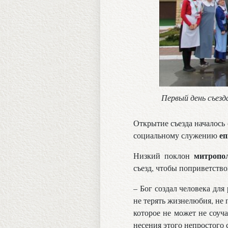
Первый день съезд
Открытие съезда началось
еп
социальному служению
митропо
Низкий поклон
съезд, чтобы поприветство
– Бог создал человека дл
не терять жизнелюбия, не
которое не может не соуча
несения этого непростого