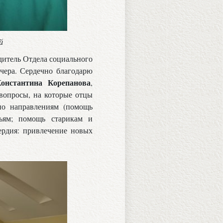
й
одитель Отдела социального
ечера. Сердечно благодарю
онстантина Корепанова
,
вопросы, на которые отцы
по направлениям (помощь
ьям; помощь старикам и
ердия: привлечение новых