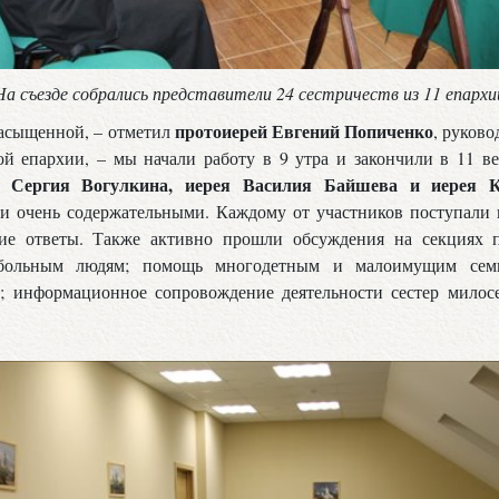
На съезде собрались представители 24 сестричеств из 11 епархи
протоиерей Евгений Попиченко
насыщенной, – отметил
, руков
й епархии, – мы начали работу в 9 утра и закончили в 11 в
я Сергия Вогулкина, иерея Василия Байшева и иерея К
и очень содержательными. Каждому от участников поступали 
ие ответы. Также активно прошли обсуждения на секциях 
больным людям; помощь многодетным и малоимущим сем
; информационное сопровождение деятельности сестер милос