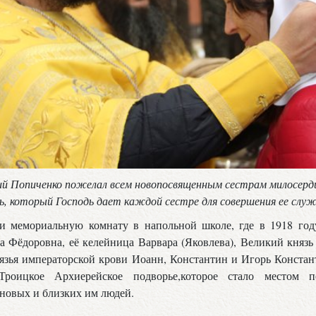
й Попиченко пожелал всем новопосвященным сестрам милосерд
ь, который Господь дает каждой сестре для совершения ее слу
и мемориальную комнату в напольной школе, где в 1918 год
а Фёдоровна, её келейница Варвара (Яковлева), Великий княз
нязья императорской крови Иоанн, Константин и Игорь Конста
Троицкое Архиерейское подворье,которое стало местом п
новых и близких им людей.