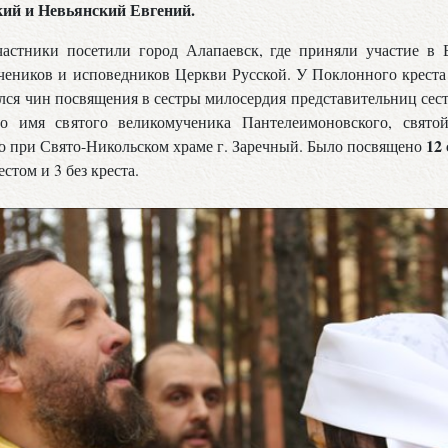
ий и Невьянский Евгений.
частники посетили город Алапаевск, где приняли участие в
еников и исповедников Церкви Русской. У Поклонного креста
лся чин посвящения в сестры милосердия представительниц сес
о имя святого великомученика Пантелеимоновского, свято
12 
о при Свято-Никольском храме г. Заречный. Было посвящено
стом и 3 без креста.