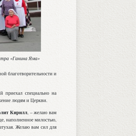
ентра «Ганина Яма»
ной благотворительности и
ый приехал специально на
ужение людям и Церкви.
олит Кирилл
, – желаю вам
це, наполненное милостью,
затухая. Желаю вам сил для