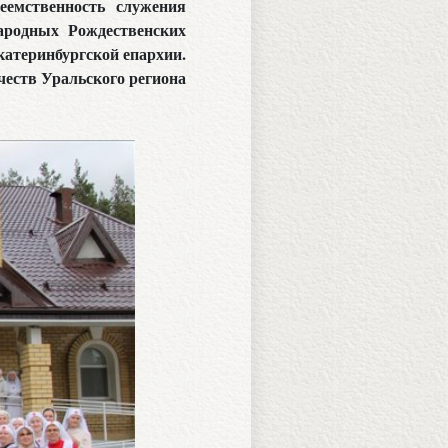
еемственность служения
ародных Рождественских
катеринбургской епархии.
ичеств Уральского региона