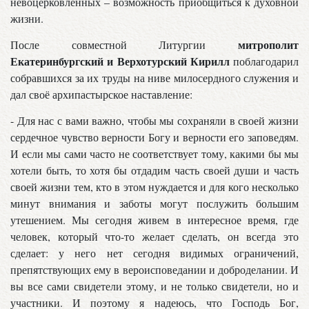
невоцерковленных – возможность приобщиться к духовной
жизни.
митрополит
После совместной Литургии
Екатеринбургский и Верхотурский Кирилл
поблагодарил
собравшихся за их труды на ниве милосердного служения и
дал своё архипастырское наставление:
- Для нас с вами важно, чтобы мы сохраняли в своей жизни
сердечное чувство верности Богу и верности его заповедям.
И если мы сами часто не соответствует тому, какими бы мы
хотели быть, то хотя бы отдадим часть своей души и часть
своей жизни тем, кто в этом нуждается и для кого несколько
минут внимания и заботы могут послужить большим
утешением. Мы сегодня живем в интересное время, где
человек, который что-то желает сделать, он всегда это
сделает: у него нет сегодня видимых ограничений,
препятствующих ему в вероисповедании и доброделании. И
вы все сами свидетели этому, и не только свидетели, но и
участники. И поэтому я надеюсь, что Господь Бог,