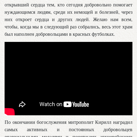
открывший сердца тем, кто сегодня добровольно помогает
нуждающимся людям, среди их немощей и болезней, через
них откроет сердца и других людей. Желаю нам всем,
чтобы, когда мы в следующий раз собрались, весь этот храм
был наполнен добровольцами в красных футболках.
По окончании богослужения митрополит Кирилл наградил
самых активных и постоянных добровольцев
епархиальными медалями и почетными архиерейскими