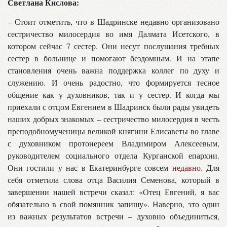
Светлана Кислова:
– Стоит отметить, что в Шадринске недавно организовано
сестричество милосердия во имя Далмата Исетского, в
котором сейчас 7 сестер. Они несут послушания требных
сестер в больнице и помогают бездомным. И на этапе
становления очень важна поддержка коллег по духу и
служению. И очень радостно, что формируется тесное
общение как у духовников, так и у сестер. И когда мы
приехали с отцом Евгением в Шадринск были рады увидеть
наших добрых знакомых – сестричество милосердия в честь
преподобномученицы великой княгини Елисаветы во главе
с духовником протоиереем Владимиром Алексеевым,
руководителем социального отдела Курганской епархии.
Они гостили у нас в Екатеринбурге совсем
недавно
. Для
себя отметила слова отца Василия Семенова, который в
завершении нашей встречи сказал: «Отец Евгений, я вас
обязательно в свой помянник запишу». Наверно, это один
из важных результатов встречи – духовно объединиться,