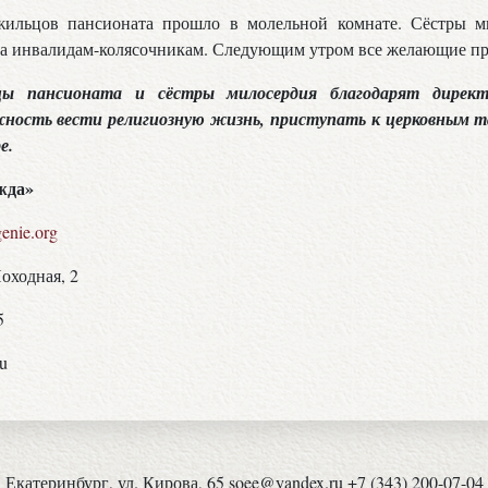
жильцов пансионата прошло в молельной комнате. Сёстры м
ма инвалидам-колясочникам. Следующим утром все желающие пр
цы пансионата и сёстры милосердия благодарят директ
ность вести религиозную жизнь, приступать к церковным т
е.
жда»
enie.org
Походная, 2
5
ru
Екатеринбург, ул. Кирова, 65 soee@yandex.ru +7 (343) 200-07-04