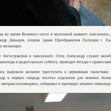
ода во время Великого поста в молельной комнате пансионата
андр Давыдов, клирик храма Преображения Господня г. Екат
ех желающих.
т богослужения в пансионате. Отец Александр служит моле
панихиды в родительскую субботу, проводит беседы о православн
та выразили желание приступить к церковным таинствам: 
ндр в первую очередь посетил отделения для лежачих боль
 завтрака исповедовал, соборовал и причащал лежачих инвалидо