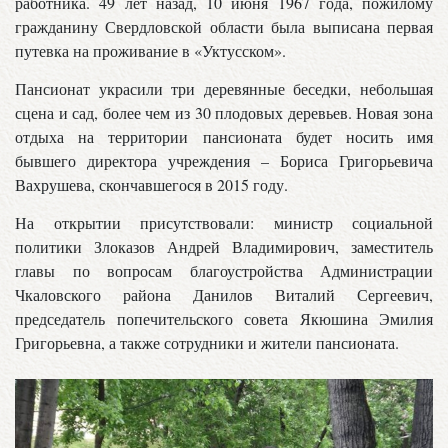
работника. 49 лет назад, 10 июня 1967 года, пожилому
гражданину Свердловской области была выписана первая
путевка на проживание в «Уктусском».
Пансионат украсили три деревянные беседки, небольшая
сцена и сад, более чем из 30 плодовых деревьев. Новая зона
отдыха на территории пансионата будет носить имя
бывшего директора учреждения – Бориса Григорьевича
Вахрушева, скончавшегося в 2015 году.
На открытии присутствовали: министр социальной
политики Злоказов Андрей Владимирович, заместитель
главы по вопросам благоустройства Администрации
Чкаловского района Данилов Виталий Сергеевич,
председатель попечительского совета Якюшина Эмилия
Григорьевна, а также сотрудники и жители пансионата.