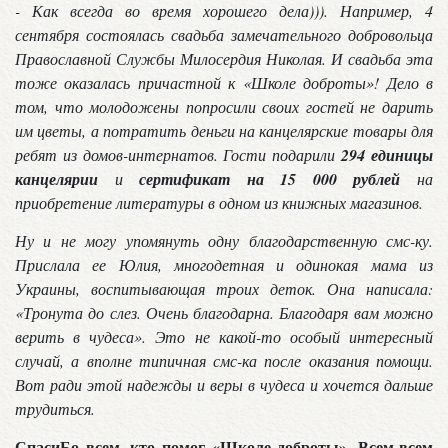
- Как всегда во время хорошего дела))). Например, 4
сентября состоялась свадьба замечательного добровольца
Православной Службы Милосердия Николая. И свадьба эта
тоже оказалась причастной к «Школе доброты»! Дело в
том, что молодожены попросили своих гостей не дарить
им цветы, а потратить деньги на канцелярские товары для
ребят из домов-интернатов. Гости подарили
294 единицы
канцелярии
и
сертификат на 15 000 рублей
на
приобретение литературы в одном из книжных магазинов.
Ну и не могу упомянуть одну благодарственную смс-ку.
Прислала ее Юлия, многодетная и одинокая мама из
Украины, воспитывающая троих деток. Она написала:
«Тронута до слез. Очень благодарна. Благодаря вам можно
верить в чудеса». Это не какой-то особый интересный
случай, а вполне типичная смс-ка после оказания помощи.
Вот ради этой надежды и веры в чудеса и хочется дальше
трудиться.
СпасиБо всем, кто помог «Школе доброты». Всем-всем