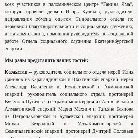
всех участников в паломническом центре "Ганина Яма",
которую провели диакон Игорь Куликов, руководитель
направления обмена опытом Синодального отдела по
церковной благотворительности и социальному служению,
и Наталья Савина, помощник руководителя по социальной
работе Отдела социального служения Екатеринбургской
епархии.
Мы рады представить наших гостей:
Казахстан
– руководитель социального отдела иерей Илия
Данилов из Карагандинской и Шахтинской епархий; иерей
Александр Василенко из Кокшетауской и Акмолинской
епархий; руководитель социального отдела протоиерей
Вячеслав Пугачев с сестрами милосердия из Астанайской и
Алмаатинской епархий; Мария Махиня и Татьяна Баянова
из Петропавловской и Булаевской епархий; протоиерей
Михаил Безродный из Усть-Каменогорской и
Семипалатинской епархий; протоиерей Дмитрий Соловьев